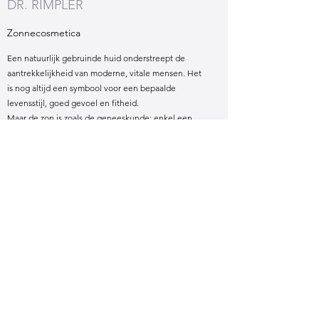
DR. RIMPLER
Zonnecosmetica
Een natuurlijk gebruinde huid onderstreept de
aantrekkelijkheid van moderne, vitale mensen. Het
is nog altijd een symbool voor een bepaalde
levensstijl, goed gevoel en fitheid.
Maar de zon is zoals de geneeskunde: enkel een
correcte dosis verzekert een positief effect. Daarom
is het grote geheim om van ‘zonnebaden zonder
spijt’ te kunnen genieten, de kunst om van de zon
te genieten zonder de grens van zonnebrand te
overschrijden. Op deze manier kan een veilige
pigmentatie met tegelijkertijd een maximale
bruining behaald worden.